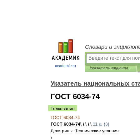
Словари и энциклоп
academic.ru
Указатель национальных стандартов 2013
Указатель национальных ст
ГОСТ 6034-74
Толкование
ГОСТ
6034
-
74
ГОСТ
6034
-
74
\ \ \ \ \
11
с
. (
3
)
Декстрины
.
Технические
условия
\