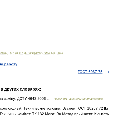
омах
).
М
.
:
ФГУП
«
СТАНДАРТИНФОРМ
»
.
2013
.
ю работу
ГОСТ 6037-75
 в других словарях:
на заміну: ДСТУ 4643:2006 …
Покажчик національних стандартів
оллоидный. Технические условия. Взамен ГОСТ 18287 72 [br]
) Технічний комітет: ТК 132 Мова: Ru Метод прийняття: Кількість