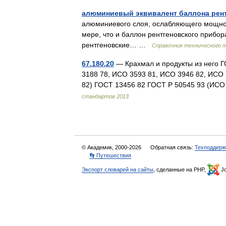
алюминиевый эквивалент баллона рент
алюминиевого слоя, ослабляющего мощност
мере, что и баллон рентгеновского прибор
рентгеновские… …
Справочник технического п
67.180.20
— Крахмал и продукты из него 
3188 78, ИСО 3593 81, ИСО 3946 82, ИСО
82) ГОСТ 13456 82 ГОСТ Р 50545 93 (ИС
стандартов 2013
© Академик, 2000-2026
Обратная связь:
Техподдерж
👣 Путешествия
Экспорт словарей на сайты
, сделанные на PHP,
Jo