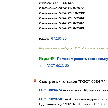
Взамен:
ГОСТ
6034
-
51
Изменение
№
1
/
ИУС
9
-
1977
Изменение
№
2
/
ИУС
10
-
1981
Изменение
№
3
/
ИУС
7
-
1984
Изменение
№
4
/
ИУС
8
-
1987
Изменение
№
5
/
ИУС
8
-
1988
—————
раздел
67
.
180
.
20
Национальные
стандарты
.
2013
.
Указатель
(
в
трех
т
Игры ⚽
Поможем решить контрольну
ГОСТ 6033-80
Смотреть что такое "ГОСТ 6034-74"
ГОСТ 6034-74
— скасован НД, прийнятий 
ГОСТ 18287-81
— Алюминия гидрат окиси к
НД чинний: від 1982 07 01 Зміни: (1 VII 87