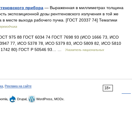
геновского прибора
— Выраженная в миллиметрах толщина
ь экспозиционной дозы рентгеновского излучения в той же
а в месте выхода рабочего пучка. [ГОСТ 20337 74] Тематики
ереводчика
ГОСТ 975 88 ГОСТ 6034 74 ГОСТ 7698 93 (ИСО 1666 73, ИСО
 3947 77, ИСО 5378 78, ИСО 5379 83, ИСО 5809 82, ИСО 5810
О 1742 80) ГОСТ Р 50546 93… …
Указатель национальных
ка
,
Реклама на сайте
18+
omla,
Drupal,
WordPress, MODx.