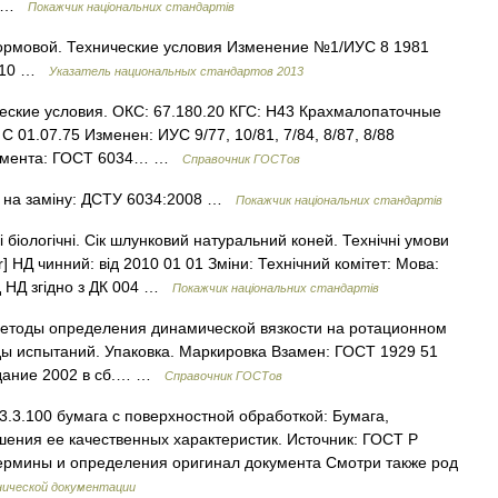
20 …
Покажчик національних стандартів
кормовой. Технические условия Изменение №1/ИУС 8 1981
0.10 …
Указатель национальных стандартов 2013
еские условия. ОКС: 67.180.20 КГС: Н43 Крахмалопаточные
 01.07.75 Изменен: ИУС 9/77, 10/81, 7/84, 8/87, 8/88
окумента: ГОСТ 6034… …
Справочник ГОСТов
 на заміну: ДСТУ 6034:2008 …
Покажчик національних стандартів
іологічні. Сік шлунковий натуральний коней. Технічні умови
] НД чинний: від 2010 01 01 Зміни: Технічний комітет: Мова:
од НД згідно з ДК 004 …
Покажчик національних стандартів
етоды определения динамической вязкости на ротационном
ды испытаний. Упаковка. Маркировка Взамен: ГОСТ 1929 51
здание 2002 в сб.… …
Справочник ГОСТов
.3.100 бумага с поверхностной обработкой: Бумага,
шения ее качественных характеристик. Источник: ГОСТ Р
Термины и определения оригинал документа Смотри также род
нической документации