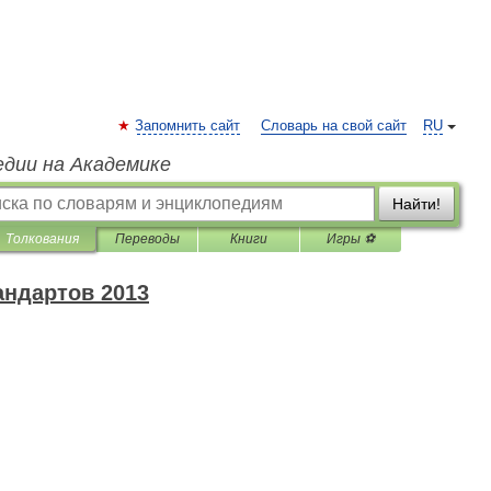
Запомнить сайт
Словарь на свой сайт
RU
едии на Академике
Найти!
Толкования
Переводы
Книги
Игры ⚽
андартов 2013