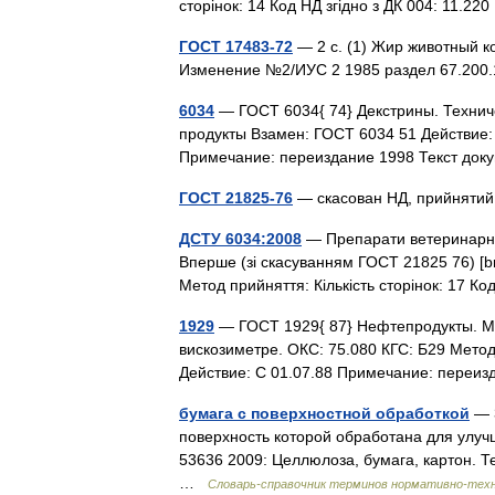
сторінок: 14 Код НД згідно з ДК 004: 11.2
ГОСТ 17483-72
— 2 с. (1) Жир животный 
Изменение №2/ИУС 2 1985 раздел 67.20
6034
— ГОСТ 6034{ 74} Декстрины. Технич
продукты Взамен: ГОСТ 6034 51 Действие: С
Примечание: переиздание 1998 Текст д
ГОСТ 21825-76
— скасован НД, прийнятий
ДСТУ 6034:2008
— Препарати ветеринарні б
Вперше (зі скасуванням ГОСТ 21825 76) [br
Метод прийняття: Кількість сторінок: 17 К
1929
— ГОСТ 1929{ 87} Нефтепродукты. М
вискозиметре. ОКС: 75.080 КГС: Б29 Мето
Действие: С 01.07.88 Примечание: переи
бумага с поверхностной обработкой
— 3
поверхность которой обработана для улуч
53636 2009: Целлюлоза, бумага, картон. 
…
Словарь-справочник терминов нормативно-тех